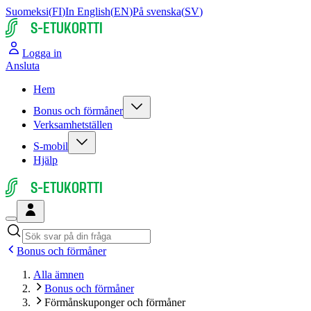
Suomeksi
(
FI
)
In English
(
EN
)
På svenska
(
SV
)
S-ETUKORTTI
Logga in
Ansluta
Hem
Bonus och förmåner
Verksamhetställen
S-mobil
Hjälp
S-ETUKORTTI
Bonus och förmåner
Alla ämnen
Bonus och förmåner
Förmåns­kuponger och förmåner