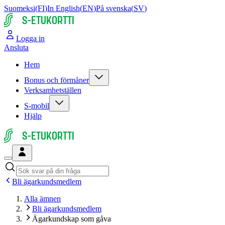
Suomeksi
(
FI
)
In English
(
EN
)
På svenska
(
SV
)
S-ETUKORTTI
Logga in
Ansluta
Hem
Bonus och förmåner
Verksamhetställen
S-mobil
Hjälp
S-ETUKORTTI
Bli ägarkunds­medlem
Alla ämnen
Bli ägarkunds­medlem
Ägarkundskap som gåva