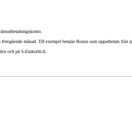
månsutbetalningskonto.
föregående månad. Till exempel betalas Bonus som upparbetats från ja
n och på S-Etukortti.fi.