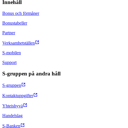
Innehåll
Bonus och förmåner
Bonustabeller
Partner
Verksamhetställen
S-mobilen
Support
S-gruppen på andra håll
S-gruppen
Kontaktuppgifter
Yhteishyvä
Handelslag
S-Banken