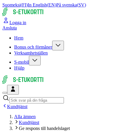
Suomeksi
(
FI
)
In English
(
EN
)
På svenska
(
SV
)
S-ETUKORTTI
Logga in
Ansluta
Hem
Bonus och förmåner
Verksamhetställen
S-mobil
Hjälp
S-ETUKORTTI
Kundtjänst
Alla ämnen
Kundtjänst
Ge respons till handelslaget