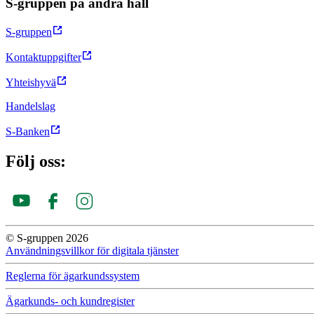
S-gruppen på andra håll
S-gruppen
Kontaktuppgifter
Yhteishyvä
Handelslag
S-Banken
Följ oss:
© S-gruppen 2026
Användningsvillkor för digitala tjänster
Reglerna för ägar­kunds­system
Ägarkunds- och kundregister