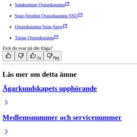
Satakunnan Osuuskauppa
Suur-Seudun Osuuskauppa SSO
Osuuskauppa Suur-Savo
Turun Osuuskauppa
Fick du svar på din fråga?
Ja
Nej
Läs mer om detta ämne
Ägarkunds­kapets upphörande
Medlemsnummer och servicenummer