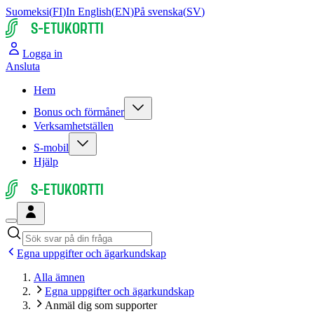
Suomeksi
(
FI
)
In English
(
EN
)
På svenska
(
SV
)
S-ETUKORTTI
Logga in
Ansluta
Hem
Bonus och förmåner
Verksamhetställen
S-mobil
Hjälp
S-ETUKORTTI
Egna uppgifter och ägar­kund­skap
Alla ämnen
Egna uppgifter och ägar­kund­skap
Anmäl dig som supporter