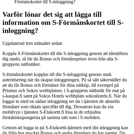
Förmånskortet till S-inloggning?
Varför lönar det sig att lägga till
information om S-Förmånskortet till S-
inloggning?
Uppdaterad
fem månader sedan
Koppla S-Förmånskortet till din S-inloggning genom att identifiera
dig starkt, så får du Bonus och förmånspriser även från alla S-
gruppens nätbutiker.
S‑förmånskortet kopplas till din S‑inloggning genom stark
autentisering när du skapar inloggningen. På så sätt säkerställer du
att du får Bonus och förmåner för dina nätköp, till exempel på
Prismas och Sokos webbplatser, i S‑gruppens nätbutik för mat på
s‑kaupat.fi samt på Sokos Hotels webbplats sokoshotels.fi. När du
loggar in med en sådan inloggning ser du i tjänsten de aktuella
förmåner som riktats specifikt till dig. Dessutom kan du via
mobilvyn i tjänsten S‑Etukortti.fi lösa in de erbjudna
förmånskupongerna på samma sätt som i S‑mobilen.
Genom att logga in på S‑Etukortti‑tjänsten med din inloggning kan
du följa hur mycket Bonus och andra förmåner du har samlat. Du