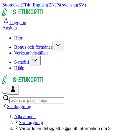
Suomeksi
(
FI
)
In English
(
EN
)
På svenska
(
SV
)
S-ETUKORTTI
Logga in
Ansluta
Hem
Bonus och förmåner
Verksamhetställen
S-mobil
Hjälp
S-ETUKORTTI
S-inloggning
Alla ämnen
S-inloggning
Varför lönar det sig att lägga till information om S-