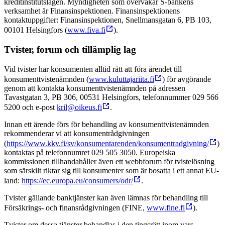
kreditinstitutslagen. Myndigheten som övervakar S-bankens
verksamhet är Finansinspektionen. Finansinspektionens
kontaktuppgifter: Finansinspektionen, Snellmansgatan 6, PB 103,
00101 Helsingfors (
www.fiva.fi
).
Tvister, forum och tillämplig lag
Vid tvister har konsumenten alltid rätt att föra ärendet till
konsumenttvistenämnden (
www.kuluttajariita.fi
) för avgörande
genom att kontakta konsumenttvistenämnden på adressen
Tavastgatan 3, PB 306, 00531 Helsingfors, telefonnummer 029 566
5200 och e-post
kril@oikeus.fi
.
Innan ett ärende förs för behandling av konsumenttvistenämnden
rekommenderar vi att konsumentrådgivningen
(
https://www.kkv.fi/sv/konsumentarenden/konsumentradgivning/
)
kontaktas på telefonnumret 029 505 3050. Europeiska
kommissionen tillhandahåller även ett webbforum för tvistelösning
som särskilt riktar sig till konsumenter som är bosatta i ett annat EU-
land:
https://ec.europa.eu/consumers/odr/
.
Tvister gällande banktjänster kan även lämnas för behandling till
Försäkrings- och finansrådgivningen (FINE,
www.fine.fi
).
Tvister om dessa tjänster behandlas i den tingsrätt inom vars