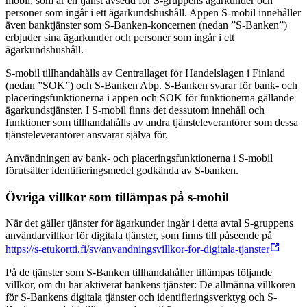
mobil, som är en tjänst avsedd för S-gruppens ägarkunder och
personer som ingår i ett ägarkundshushåll. Appen S-mobil innehåller
även banktjänster som S-Banken-koncernen (nedan ”S-Banken”)
erbjuder sina ägarkunder och personer som ingår i ett
ägarkundshushåll.
S-mobil tillhandahålls av Centrallaget för Handelslagen i Finland
(nedan ”SOK”) och S-Banken Abp. S-Banken svarar för bank- och
placeringsfunktionerna i appen och SOK för funktionerna gällande
ägarkundstjänster. I S-mobil finns det dessutom innehåll och
funktioner som tillhandahålls av andra tjänsteleverantörer som dessa
tjänsteleverantörer ansvarar själva för.
Användningen av bank- och placeringsfunktionerna i S-mobil
förutsätter identifieringsmedel godkända av S-banken.
Övriga villkor som tillämpas på s-mobil
När det gäller tjänster för ägarkunder ingår i detta avtal S-gruppens
användarvillkor för digitala tjänster, som finns till påseende på
https://s-etukortti.fi/sv/anvandningsvillkor-for-digitala-tjanster
På de tjänster som S-Banken tillhandahåller tillämpas följande
villkor, om du har aktiverat bankens tjänster: De allmänna villkoren
för S-Bankens digitala tjänster och identifieringsverktyg och S-