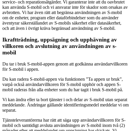
service- och reparationsåtgärder. Vi garanterar inte att du oavbrutet
kan använda S-mobil och vi ansvarar inte för skador som orsakas av
avbrotten. Vi har även rätt att begränsa användningen av S-mobil
om de enheter, program eller dataförbindelser som du använder
äventyrar säkerställandet av S-mobils säkerhet eller datasäkerhet,
och att även i övrigt kräva begränsad användning av S-mobil.
Ikraftträdning, uppsägning och upphävning av
villkoren och avslutning av användningen av s-
mobil
Du tar i bruk S-mobil-appen genom att godkänna användarvillkoren
för S-mobil i appen.
Du kan radera S-mobil-appen via funktionen ”Ta appen ur bruk”,
varpå också användarvillkoren för S-mobil upphör och appen S-
mobil raderas från alla enheter som du har tagit i bruk S-mobil på.
Vi kan ändra eller ta bort tjänster i och delar av S-mobil utan separat
meddelande. Ändringar gällande identifieringsmedel meddelar vi om
separat.
Tjänsteleverantörerna har rätt att säga upp användarvillkoren för S-
mobil och samtidigt avsluta användningen av S-mobil inom två (2)
månader efter att meddelandet om uppsägning har skickats. Vi