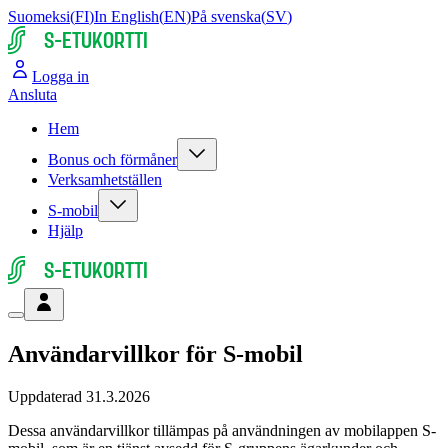
Suomeksi
(
FI
)
In English
(
EN
)
På svenska
(
SV
)
S-ETUKORTTI
Logga in
Ansluta
Hem
Bonus och förmåner
Verksamhetställen
S-mobil
Hjälp
S-ETUKORTTI
Användarvillkor för S-mobil
Uppdaterad
31.3.2026
Dessa användarvillkor tillämpas på användningen av mobilappen S-