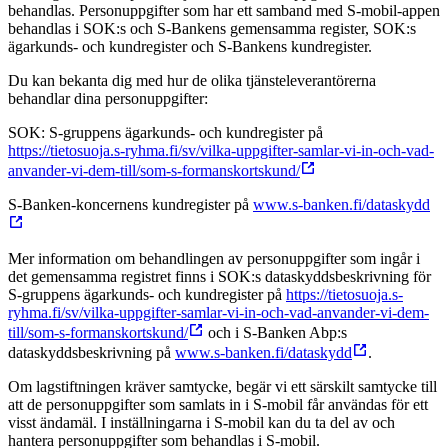
behandlas. Personuppgifter som har ett samband med S-mobil-appen
behandlas i SOK:s och S-Bankens gemensamma register, SOK:s
ägarkunds- och kundregister och S-Bankens kundregister.
Du kan bekanta dig med hur de olika tjänsteleverantörerna
behandlar dina personuppgifter:
SOK: S-gruppens ägarkunds- och kundregister på
https://tietosuoja.s-ryhma.fi/sv/vilka-uppgifter-samlar-vi-in-och-vad-
anvander-vi-dem-till/som-s-formanskortskund/
S-Banken-koncernens kundregister på
www.s-banken.fi/dataskydd
Mer information om behandlingen av personuppgifter som ingår i
det gemensamma registret finns i SOK:s dataskyddsbeskrivning för
S-gruppens ägarkunds- och kundregister på
https://tietosuoja.s-
ryhma.fi/sv/vilka-uppgifter-samlar-vi-in-och-vad-anvander-vi-dem-
till/som-s-formanskortskund/
och i S-Banken Abp:s
dataskyddsbeskrivning på
www.s-banken.fi/dataskydd
.
Om lagstiftningen kräver samtycke, begär vi ett särskilt samtycke till
att de personuppgifter som samlats in i S-mobil får användas för ett
visst ändamäl. I inställningarna i S-mobil kan du ta del av och
hantera personuppgifter som behandlas i S-mobil.