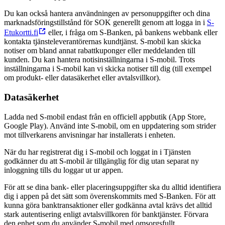
Du kan också hantera användningen av personuppgifter och dina
marknadsföringstillstånd för SOK generellt genom att logga in i
S-
Etukortti.fi
eller, i fråga om S-Banken, på bankens webbank eller
kontakta tjänsteleverantörernas kundtjänst. S-mobil kan skicka
notiser om bland annat rabattkuponger eller meddelanden till
kunden. Du kan hantera notisinställningarna i S-mobil. Trots
inställningarna i S-mobil kan vi skicka notiser till dig (till exempel
om produkt- eller datasäkerhet eller avtalsvillkor).
Datasäkerhet
Ladda ned S-mobil endast från en officiell appbutik (App Store,
Google Play). Använd inte S-mobil, om en uppdatering som strider
mot tillverkarens anvisningar har installerats i enheten.
När du har registrerat dig i S-mobil och loggat in i Tjänsten
godkänner du att S-mobil är tillgänglig för dig utan separat ny
inloggning tills du loggar ut ur appen.
För att se dina bank- eller placeringsuppgifter ska du alltid identifiera
dig i appen på det sätt som överenskommits med S-Banken. För att
kunna göra banktransaktioner eller godkänna avtal krävs det alltid
stark autentisering enligt avtalsvillkoren för banktjänster. Förvara
den enhet som du använder S-mobil med omsorgsfullt.