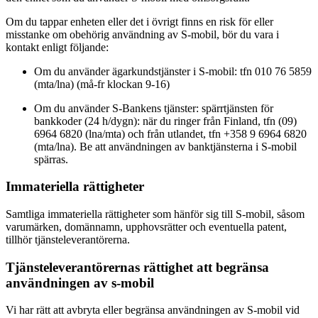
Om du tappar enheten eller det i övrigt finns en risk för eller
misstanke om obehörig användning av S-mobil, bör du vara i
kontakt enligt följande:
Om du använder ägarkundstjänster i S-mobil: tfn 010 76 5859
(mta/lna) (må-fr klockan 9-16)
Om du använder S-Bankens tjänster: spärrtjänsten för
bankkoder (24 h/dygn): när du ringer från Finland, tfn (09)
6964 6820 (lna/mta) och från utlandet, tfn +358 9 6964 6820
(mta/lna). Be att användningen av banktjänsterna i S-mobil
spärras.
Immateriella rättigheter
Samtliga immateriella rättigheter som hänför sig till S-mobil, såsom
varumärken, domännamn, upphovsrätter och eventuella patent,
tillhör tjänsteleverantörerna.
Tjänsteleverantörernas rättighet att begränsa
användningen av s-mobil
Vi har rätt att avbryta eller begränsa användningen av S-mobil vid