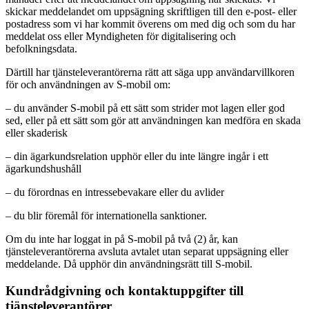
skickar meddelandet om uppsägning skriftligen till den e-post- eller
postadress som vi har kommit överens om med dig och som du har
meddelat oss eller Myndigheten för digitalisering och
befolkningsdata.
Därtill har tjänsteleverantörerna rätt att säga upp användarvillkoren
för och användningen av S-mobil om:
– du använder S-mobil på ett sätt som strider mot lagen eller god
sed, eller på ett sätt som gör att användningen kan medföra en skada
eller skaderisk
– din ägarkundsrelation upphör eller du inte längre ingår i ett
ägarkundshushåll
– du förordnas en intressebevakare eller du avlider
– du blir föremål för internationella sanktioner.
Om du inte har loggat in på S-mobil på två (2) år, kan
tjänsteleverantörerna avsluta avtalet utan separat uppsägning eller
meddelande. Då upphör din användningsrätt till S-mobil.
Kundrådgivning och kontaktuppgifter till
tjänsteleverantörer