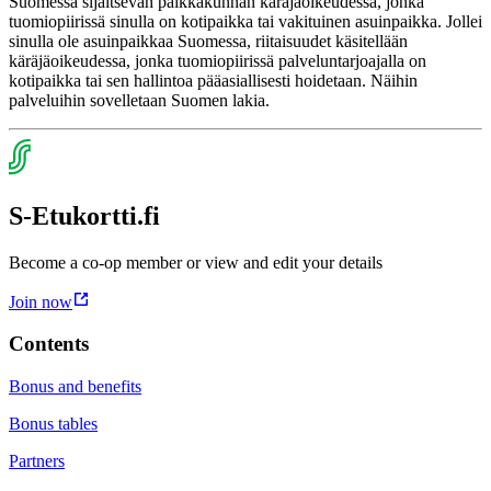
Suomessa sijaitsevan paikkakunnan käräjäoikeudessa, jonka
tuomiopiirissä sinulla on kotipaikka tai vakituinen asuinpaikka. Jollei
sinulla ole asuinpaikkaa Suomessa, riitaisuudet käsitellään
käräjäoikeudessa, jonka tuomiopiirissä palveluntarjoajalla on
kotipaikka tai sen hallintoa pääasiallisesti hoidetaan. Näihin
palveluihin sovelletaan Suomen lakia.
S-Etukortti.fi
Become a co-op member or view and edit your details
Join now
Contents
Bonus and benefits
Bonus tables
Partners