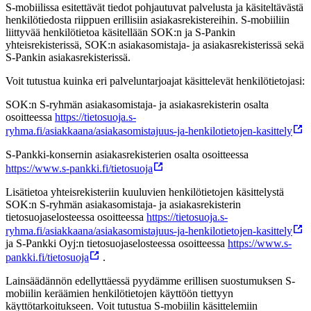
S-mobiilissa esitettävät tiedot pohjautuvat palvelusta ja käsiteltävästä
henkilötiedosta riippuen erillisiin asiakasrekistereihin. S-mobiiliin
liittyvää henkilötietoa käsitellään SOK:n ja S-Pankin
yhteisrekisterissä, SOK:n asiakasomistaja- ja asiakasrekisterissä sekä
S-Pankin asiakasrekisterissä.
Voit tutustua kuinka eri palveluntarjoajat käsittelevät henkilötietojasi:
SOK:n S-ryhmän asiakasomistaja- ja asiakasrekisterin osalta
osoitteessa
https://tietosuoja.s-
ryhma.fi/asiakkaana/asiakasomistajuus-ja-henkilotietojen-kasittely
S-Pankki-konsernin asiakasrekisterien osalta osoitteessa
https://www.s-pankki.fi/tietosuoja
Lisätietoa yhteisrekisteriin kuuluvien henkilötietojen käsittelystä
SOK:n S-ryhmän asiakasomistaja- ja asiakasrekisterin
tietosuojaselosteessa osoitteessa
https://tietosuoja.s-
ryhma.fi/asiakkaana/asiakasomistajuus-ja-henkilotietojen-kasittely
ja S-Pankki Oyj:n tietosuojaselosteessa osoitteessa
https://www.s-
pankki.fi/tietosuoja
.
Lainsäädännön edellyttäessä pyydämme erillisen suostumuksen S-
mobiilin keräämien henkilötietojen käyttöön tiettyyn
käyttötarkoitukseen. Voit tutustua S-mobiilin käsittelemiin