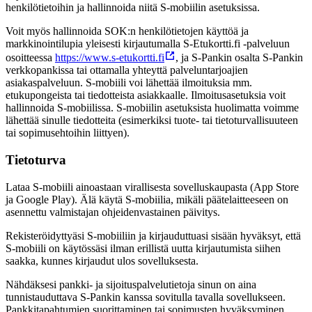
henkilötietoihin ja hallinnoida niitä S-mobiilin asetuksissa.
Voit myös hallinnoida SOK:n henkilötietojen käyttöä ja
markkinointilupia yleisesti kirjautumalla S-Etukortti.fi -palveluun
osoitteessa
https://www.s-etukortti.fi
, ja S-Pankin osalta S-Pankin
verkkopankissa tai ottamalla yhteyttä palveluntarjoajien
asiakaspalveluun. S-mobiili voi lähettää ilmoituksia mm.
etukupongeista tai tiedotteista asiakkaalle. Ilmoitusasetuksia voit
hallinnoida S-mobiilissa. S-mobiilin asetuksista huolimatta voimme
lähettää sinulle tiedotteita (esimerkiksi tuote- tai tietoturvallisuuteen
tai sopimusehtoihin liittyen).
Tietoturva
Lataa S-mobiili ainoastaan virallisesta sovelluskaupasta (App Store
ja Google Play). Älä käytä S-mobiilia, mikäli päätelaitteeseen on
asennettu valmistajan ohjeidenvastainen päivitys.
Rekisteröidyttyäsi S-mobiiliin ja kirjauduttuasi sisään hyväksyt, että
S-mobiili on käytössäsi ilman erillistä uutta kirjautumista siihen
saakka, kunnes kirjaudut ulos sovelluksesta.
Nähdäksesi pankki- ja sijoituspalvelutietoja sinun on aina
tunnistauduttava S-Pankin kanssa sovitulla tavalla sovellukseen.
Pankkitapahtumien suorittaminen tai sopimusten hyväksyminen