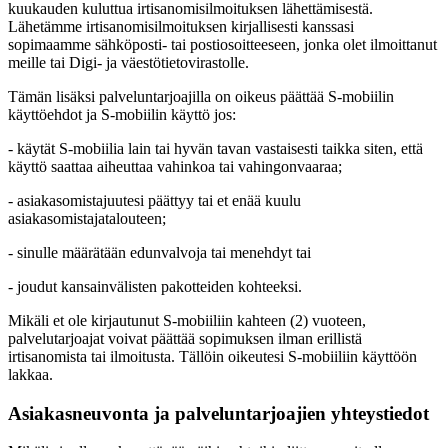
kuukauden kuluttua irtisanomisilmoituksen lähettämisestä.
Lähetämme irtisanomisilmoituksen kirjallisesti kanssasi
sopimaamme sähköposti- tai postiosoitteeseen, jonka olet ilmoittanut
meille tai Digi- ja väestötietovirastolle.
Tämän lisäksi palveluntarjoajilla on oikeus päättää S-mobiilin
käyttöehdot ja S-mobiilin käyttö jos:
- käytät S-mobiilia lain tai hyvän tavan vastaisesti taikka siten, että
käyttö saattaa aiheuttaa vahinkoa tai vahingonvaaraa;
- asiakasomistajuutesi päättyy tai et enää kuulu
asiakasomistajatalouteen;
- sinulle määrätään edunvalvoja tai menehdyt tai
- joudut kansainvälisten pakotteiden kohteeksi.
Mikäli et ole kirjautunut S-mobiiliin kahteen (2) vuoteen,
palvelutarjoajat voivat päättää sopimuksen ilman erillistä
irtisanomista tai ilmoitusta. Tällöin oikeutesi S-mobiiliin käyttöön
lakkaa.
Asiakasneuvonta ja palveluntarjoajien yhteystiedot