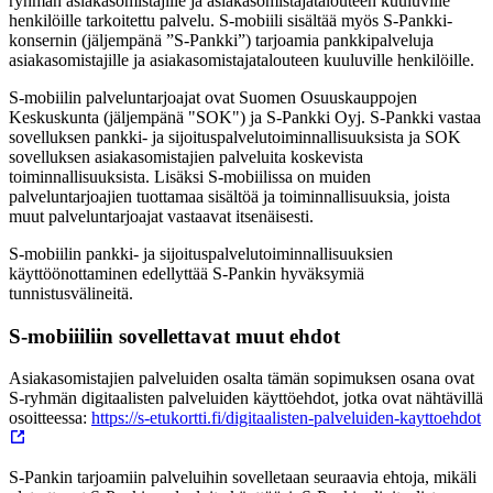
ryhmän asiakasomistajille ja asiakasomistajatalouteen kuuluville
henkilöille tarkoitettu palvelu. S-mobiili sisältää myös S-Pankki-
konsernin (jäljempänä ”S-Pankki”) tarjoamia pankkipalveluja
asiakasomistajille ja asiakasomistajatalouteen kuuluville henkilöille.
S-mobiilin palveluntarjoajat ovat Suomen Osuuskauppojen
Keskuskunta (jäljempänä "SOK") ja S-Pankki Oyj. S-Pankki vastaa
sovelluksen pankki- ja sijoituspalvelutoiminnallisuuksista ja SOK
sovelluksen asiakasomistajien palveluita koskevista
toiminnallisuuksista. Lisäksi S-mobiilissa on muiden
palveluntarjoajien tuottamaa sisältöä ja toiminnallisuuksia, joista
muut palveluntarjoajat vastaavat itsenäisesti.
S-mobiilin pankki- ja sijoituspalvelutoiminnallisuuksien
käyttöönottaminen edellyttää S-Pankin hyväksymiä
tunnistusvälineitä.
S-mobiiiliin sovellettavat muut ehdot
Asiakasomistajien palveluiden osalta tämän sopimuksen osana ovat
S-ryhmän digitaalisten palveluiden käyttöehdot, jotka ovat nähtävillä
osoitteessa:
https://s-etukortti.fi/digitaalisten-palveluiden-kayttoehdot
S-Pankin tarjoamiin palveluihin sovelletaan seuraavia ehtoja, mikäli