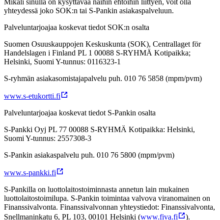
Mikäli sinulla on kysyttävää näihin ehtoihin liittyen, voit olla
yhteydessä joko SOK:n tai S-Pankin asiakaspalveluun.
Palveluntarjoajaa koskevat tiedot SOK:n osalta
Suomen Osuuskauppojen Keskuskunta (SOK), Centrallaget för
Handelslagen i Finland PL 1 00088 S-RYHMÄ Kotipaikka;
Helsinki, Suomi Y-tunnus: 0116323-1
S-ryhmän asiakasomistajapalvelu puh. 010 76 5858 (mpm/pvm)
www.s-etukortti.fi
Palveluntarjoajaa koskevat tiedot S-Pankin osalta
S-Pankki Oyj PL 77 00088 S-RYHMÄ Kotipaikka: Helsinki,
Suomi Y-tunnus: 2557308-3
S-Pankin asiakaspalvelu puh. 010 76 5800 (mpm/pvm)
www.s-pankki.fi
S-Pankilla on luottolaitostoiminnasta annetun lain mukainen
luottolaitostoimilupa. S-Pankin toimintaa valvova viranomainen on
Finanssivalvonta. Finanssivalvonnan yhteystiedot: Finanssivalvonta,
Snellmaninkatu 6, PL 103, 00101 Helsinki (
www.fiva.fi
).