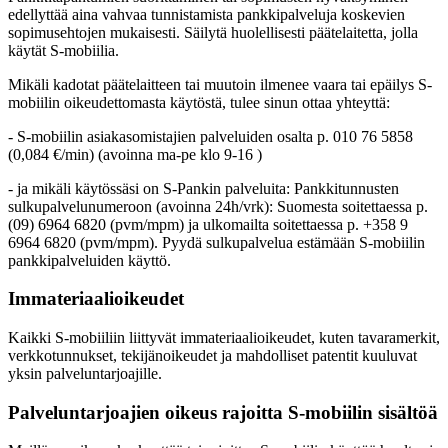
edellyttää aina vahvaa tunnistamista pankkipalveluja koskevien
sopimusehtojen mukaisesti. Säilytä huolellisesti päätelaitetta, jolla
käytät S-mobiilia.
Mikäli kadotat päätelaitteen tai muutoin ilmenee vaara tai epäilys S-
mobiilin oikeudettomasta käytöstä, tulee sinun ottaa yhteyttä:
- S-mobiilin asiakasomistajien palveluiden osalta p. 010 76 5858
(0,084 €/min) (avoinna ma-pe klo 9-16 )
- ja mikäli käytössäsi on S-Pankin palveluita: Pankkitunnusten
sulkupalvelunumeroon (avoinna 24h/vrk): Suomesta soitettaessa p.
(09) 6964 6820 (pvm/mpm) ja ulkomailta soitettaessa p. +358 9
6964 6820 (pvm/mpm). Pyydä sulkupalvelua estämään S-mobiilin
pankkipalveluiden käyttö.
Immateriaalioikeudet
Kaikki S-mobiiliin liittyvät immateriaalioikeudet, kuten tavaramerkit,
verkkotunnukset, tekijänoikeudet ja mahdolliset patentit kuuluvat
yksin palveluntarjoajille.
Palveluntarjoajien oikeus rajoitta S-mobiilin sisältöä