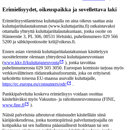
Erimielisyydet, oikeuspaikka ja sovellettava laki
Erimielisyystilanteissa kuluttajalla on aina oikeus saattaa asia
kuluttajariitalautakunnan (www.kuluttajariita.fi) ratkaistavaksi
ottamalla yhteyttä kuluttajariitalautakuntaan, jonka osoite on
Hämeentie 3, PL 306, 00531 Helsinki, puhelinnumero 029 566
5200 ja sähköpostiosoite kril@oikeus.fi.
Ennen asian viemistä kuluttajariitalautakunnan käsittelyyn
suosittelemme olemaan yhteydessä kuluttajaneuvontaan
(
www.kkv.fi/kuluttajaneuvonta
), jonka tavoittaa
puhelinnumerosta 029 505 3050. Euroopan komissio tarjoaa myös
verkkovälitteisen riidanratkaisufoorumin, joka on erityisesti
tarkoitettu toisessa EU-maassa asuvalle kuluttajalle,
https://ec.europa.eu/consumers/odr/
.
Pankkipalveluita koskeva erimielisyys voidaan osoittaa
käsiteltäväksi myös Vakuutus- ja rahoitusneuvonnassa (FINE,
www.fine.fi
).
Näistä palveluista aiheutuvat riitaisuudet käsitellään siinä
käräjäoikeudessa, jonka tuomiopiirissä palveluntarjoajalla on
kotipaikka tai sen hallintoa pääasiallisesti hoidetaan tai sen