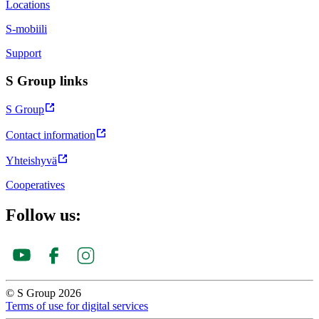
Locations
S-mobiili
Support
S Group links
S Group
Contact information
Yhteishyvä
Cooperatives
Follow us:
© S Group 2026
Terms of use for digital services