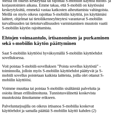
Meillä on oikeus keskeyttää tai rajoittaa S-mobiilin käyttöä huolto- ja
korjaustoimien aikana. Emme takaa, että S-mobiili on käytössäsi
keskeytyksittä, emmekä vastaa katkosten aiheuttamista vahingoista.
Meillä on myös oikeus rajoittaa S-mobiilin käyttöä, jos käyttämäsi
laitteet, ohjelmat tai tietoliikenneyhteytesi varantavat S-mobiilin
turvallisuuden tai tietoturvallisuuden varmistaminen muutoin vaatii
S-mobiilin käytön rajoittamista.
Ehtojen voimaantulo, irtisanominen ja purkaminen
sekä s-mobiilin käytön päättyminen
Saat S-mobiilin käyttöösi hyväksymällä S-mobiilin käyttöehdot
sovelluksessa.
Voit poistaa S-mobiili-sovelluksen ”Poista sovellus käytöstä” -
toiminnolla, jolloin myös S-mobiilin käyttöehdot päättyvät ja S-
mobiili sovellus poistetaan kaikista laitteista, joilla olet ottanut S-
mobiilin käyttöösi.
Voimme muuttaa tai poistaa S-mobiilin sisältämiä palveluita ja
osioita ilman erillisilmoitusta. Tunnistusvälinettä koskevista
muutoksista ilmoitamme erikseen.
Palveluntarjoajilla on oikeus irtisanoa S-mobiilia koskevat
käyttöehdot ja samalla päättää S-mobiilin käyttö kahden (2)