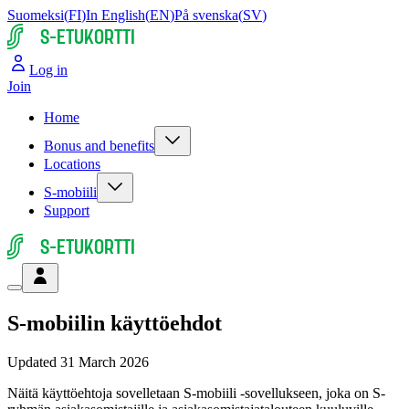
Suomeksi
(
FI
)
In English
(
EN
)
På svenska
(
SV
)
S-ETUKORTTI
Log in
Join
Home
Bonus and benefits
Locations
S-mobiili
Support
S-ETUKORTTI
S-mobiilin käyttöehdot
Updated
31 March 2026
Näitä käyttöehtoja sovelletaan S-mobiili -sovellukseen, joka on S-