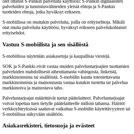
olet ottanut S-Pankin palveluita käyttöösi: S-Pankin digitaalisten
palveluiden ja tunnistusvälineiden yleisiä ehtoja ja S-Pankin
tuotteiden ehtoja, jotka hyväksyt erikseen.
S-mobiilissa on muitakin palveluita, joilla on erityisehtoja. Mikäli
otat muita palveluita käyttöösi, hyväksyt erikseen palvelukohtaiset
erityisehdot.
Vastuu S-mobiilista ja sen sisällöstä
S-mobiilissa näytetään asiakasetuja ja kaupallisia viestejä.
SOK ja S-Pankki eivät vastaa muiden palveluntarjoajien tuottamien
palveluiden mahdollisesti aiheuttamasta vahingosta, linkeistä,
markkinoinnista tai sisällöistä. S-mobiilin kautta toteutettavasta
markkinoinnista ja mainonnasta vastaa kutakin tuotetta tai palvelua
markkinoiva ja mainostava taho.
Palveluntarjoajat määrittävät tuetut päätelaitteet. Palveluntarjoajat
voivat lopettaa tuen tietylle päätelaitteelle milloin tahansa. Häiriöt
verkkoyhteyksissä saattavat vaikuttaa S-mobiilin käytettävyyteen tai
S-mobiilissa näkyvään sisältöön.
Asiakasrekisteri, tietosuoja ja evästeet