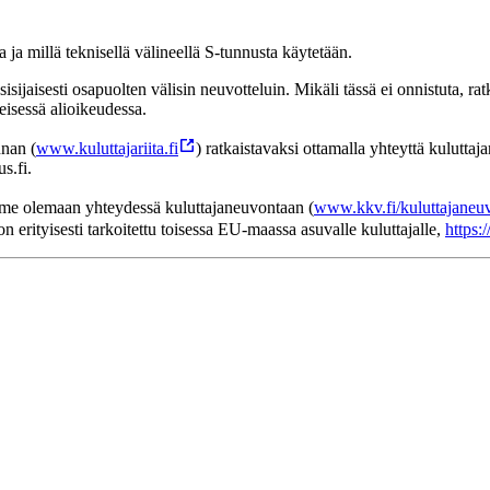
ja millä teknisellä välineellä S-tunnusta käytetään.
isijaisesti osapuolten välisin neuvotteluin. Mikäli tässä ei onnistuta, ra
isessä alioikeudessa.
nnan (
www.kuluttajariita.fi
) ratkaistavaksi ottamalla yhteyttä kulutta
s.fi.
emme olemaan yhteydessä kuluttajaneuvontaan (
www.kkv.fi/kuluttajaneu
 erityisesti tarkoitettu toisessa EU-maassa asuvalle kuluttajalle,
https: