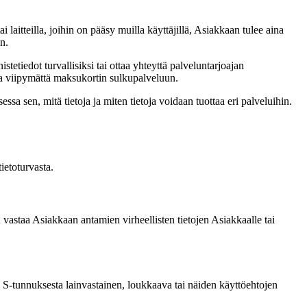
i laitteilla, joihin on pääsy muilla käyttäjillä, Asiakkaan tulee aina
in.
etiedot turvallisiksi tai ottaa yhteyttä palveluntarjoajan
ta viipymättä maksukortin sulkupalveluun.
ssa sen, mitä tietoja ja miten tietoja voidaan tuottaa eri palveluihin.
ietoturvasta.
vastaa Asiakkaan antamien virheellisten tietojen Asiakkaalle tai
a S-tunnuksesta lainvastainen, loukkaava tai näiden käyttöehtojen