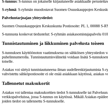
S-tunnus
: S-tunnus on jokaiselle kirjautuneelle asiakkaalle perustet
S-ryhmä
: S-ryhmän muodostavat Suomen Osuuskauppojen Keskuskunta
Palveluntarjoajan yhteystiedot:
Suomen Osuuskauppojen Keskuskunta Postiosoite: PL 1, 00088 S-R
S-tunnusta koskevat tiedustelut: S-ryhmän asiakasomistajapalvelu 010
Tunnistautuminen ja liikkuminen palvelusta toiseen
S-tunnuksen käyttöönoton vaatimuksena on sähköisen yhteystiedon vahvi
puhelinnumerolla. Tunnistautumisvälineitä voidaan lisätä S-tunnuksen
toiselle.
Asiakas voi siirtyä tunnistautuneena ilman uudelleenkirjautumista S-r
vahvistettu sähköpostiosoite ei ole enää asiakkaan käytössä, asiakas v
Tallennetut maksukortit
Asiakas voi tallentaa maksukorttien tiedot S-tunnukselle tai Palveluun
verkkopalveluissa, jossa S-tunnus on käytössä. Mikäli Asiakas epäilee
joiden tiedot on tallennettu S-tunnukselle.