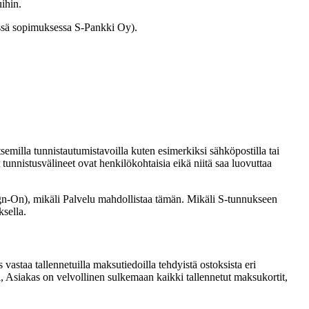
ihin.
ssä sopimuksessa S-Pankki Oy).
milla tunnistautumistavoilla kuten esimerkiksi sähköpostilla tai
nnistusvälineet ovat henkilökohtaisia eikä niitä saa luovuttaa
Sign-On), mikäli Palvelu mahdollistaa tämän. Mikäli S-tunnukseen
ksella.
astaa tallennetuilla maksutiedoilla tehdyistä ostoksista eri
, Asiakas on velvollinen sulkemaan kaikki tallennetut maksukortit,