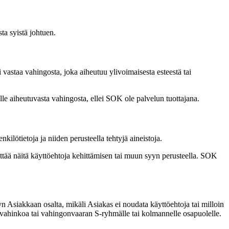
sta syistä johtuen.
 vastaa vahingosta, joka aiheutuu ylivoimaisesta esteestä tai
lle aiheutuvasta vahingosta, ellei SOK ole palvelun tuottajana.
ilötietoja ja niiden perusteella tehtyjä aineistoja.
ittää näitä käyttöehtoja kehittämisen tai muun syyn perusteella. SOK
 Asiakkaan osalta, mikäli Asiakas ei noudata käyttöehtoja tai milloin
taa vahinkoa tai vahingonvaaran S-ryhmälle tai kolmannelle osapuolelle.