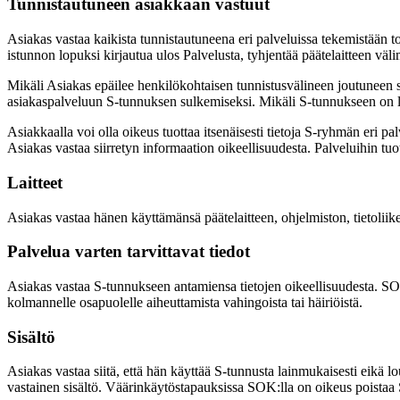
Tunnistautuneen asiakkaan vastuut
Asiakas vastaa kaikista tunnistautuneena eri palveluissa tekemistään toim
istunnon lopuksi kirjautua ulos Palvelusta, tyhjentää päätelaitteen välimu
Mikäli Asiakas epäilee henkilökohtaisen tunnistusvälineen joutuneen si
asiakaspalveluun S-tunnuksen sulkemiseksi. Mikäli S-tunnukseen on li
Asiakkaalla voi olla oikeus tuottaa itsenäisesti tietoja S-ryhmän eri pa
Asiakas vastaa siirretyn informaation oikeellisuudesta. Palveluihin tuot
Laitteet
Asiakas vastaa hänen käyttämänsä päätelaitteen, ohjelmiston, tietoliike
Palvelua varten tarvittavat tiedot
Asiakas vastaa S-tunnukseen antamiensa tietojen oikeellisuudesta. SOK
kolmannelle osapuolelle aiheuttamista vahingoista tai häiriöistä.
Sisältö
Asiakas vastaa siitä, että hän käyttää S-tunnusta lainmukaisesti eikä
vastainen sisältö. Väärinkäytöstapauksissa SOK:lla on oikeus poistaa S-