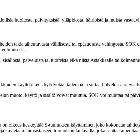
lisia huollosta, päivityksistä, ylläpidosta, häiriöistä ja muista vastaavi
eiden takia aiheutuvasta välillisestä tai epäsuorasta vahingosta. SOK ei
keutumisesta.
sällöstä, palveluista tai tuotteista eikä niistä Asiakkaalle tai kolmanne
inen käyttöoikeus hyödyntää, tallentaa ja siirtää Palvelussa olevia henk
velun muoto, käyttö ja sisältö voivat muuttua. SOK voi muuttaa tai päiv
 on oikeus keskeyttää S-tunnuksen käyttäminen joko kokonaan tai tietyn
oja käytetään lainvastaiseen toimintaan tai tavalla, joka saattaa aiheut