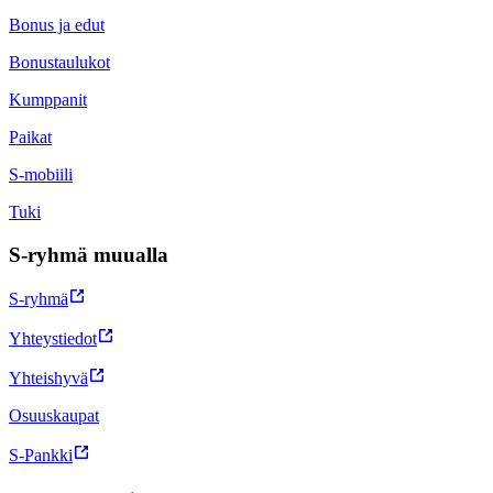
Bonus ja edut
Bonustaulukot
Kumppanit
Paikat
S-mobiili
Tuki
S-ryhmä muualla
S-ryhmä
Yhteystiedot
Yhteishyvä
Osuuskaupat
S-Pankki