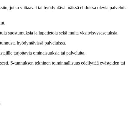
iin, jotka viittaavat tai hyödyntävät näissä ehdoissa olevia palveluita
ut.
tuja suostumuksia ja lupatietoja sekä muita yksityisyysasetuksia.
-tunnusta hyödyntävissä palveluissa.
ille tarjottavia ominaisuuksia tai palveluita.
esti. S-tunnuksen tekninen toiminnallisuus edellyttää evästeiden tai
a.