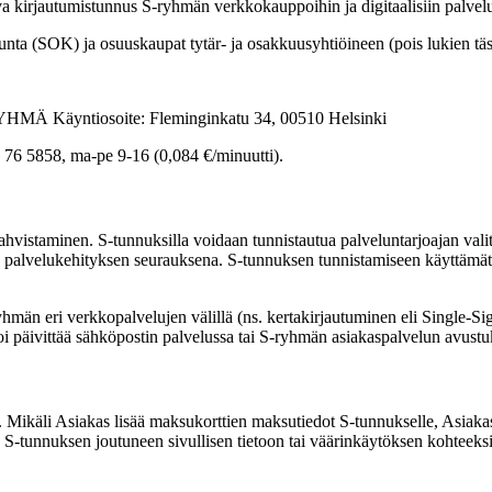
tava kirjautumistunnus S-ryhmän verkkokauppoihin ja digitaalisiin palvelu
 (SOK) ja osuuskaupat tytär- ja osakkuusyhtiöineen (pois lukien tä
YHMÄ Käyntiosoite: Fleminginkatu 34, 00510 Helsinki
 76 5858, ma-pe 9-16 (0,084 €/minuutti).
staminen. S-tunnuksilla voidaan tunnistautua palveluntarjoajan valitse
 palvelukehityksen seurauksena. S-tunnuksen tunnistamiseen käyttämät tu
yhmän eri verkkopalvelujen välillä (ns. kertakirjautuminen eli Single-
oi päivittää sähköpostin palvelussa tai S-ryhmän asiakaspalvelun avustu
. Mikäli Asiakas lisää maksukorttien maksutiedot S-tunnukselle, Asiakas v
 S-tunnuksen joutuneen sivullisen tietoon tai väärinkäytöksen kohteeksi