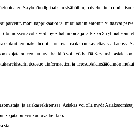
ehtoina eri S-ryhmän digitaalisiin sisältöihin, palveluihin ja ominaisuuks
ät palvelut, mobiiliapplikaatiot tai muut näihin ehtoihin viittaavat palvel
 S-tunnuksen avulla voit myös hallinnoida ja tarkistaa S-ryhmälle annet
maksukorttien maksutiedot ja ne ovat asiakkaan käytettävissä kaikissa S
mistajatalouteen kuuluva henkilö voi hyödyntää S-ryhmän asiakasomistaj
iakasrekisterin tietosuojainformaation ja tietosuojalainsäädännön mukais
asomistaja- ja asiakasrekisterissä. Asiakas voi olla myös Asiakasomistaj
omistajatalouteen kuuluva henkilö.
sesta