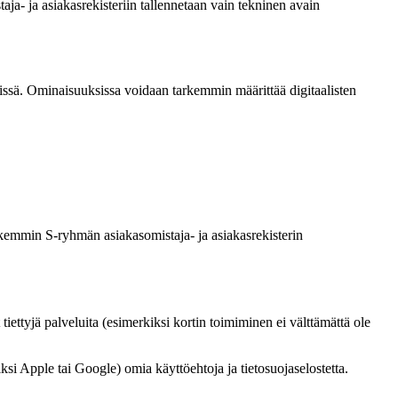
ja- ja asiakasrekisteriin tallennetaan vain tekninen avain
tävissä. Ominaisuuksissa voidaan tarkemmin määrittää digitaalisten
arkemmin S-ryhmän asiakasomistaja- ja asiakasrekisterin
 tiettyjä palveluita (esimerkiksi kortin toimiminen ei välttämättä ole
iksi Apple tai Google) omia käyttöehtoja ja tietosuojaselostetta.