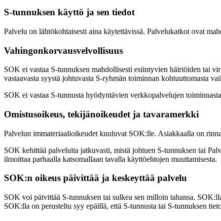
S-tunnuksen käyttö ja sen tiedot
Palvelu on lähtökohtaisesti aina käytettävissä. Palvelukatkot ovat mahdol
Vahingonkorvausvelvollisuus
SOK ei vastaa S-tunnuksen mahdollisesti esiintyvien häiriöiden tai virh
vastaavasta syystä johtuvasta S-ryhmän toiminnan kohtuuttomasta vai
SOK ei vastaa S-tunnusta hyödyntävien verkkopalvelujen toiminnasta, si
Omistusoikeus, tekijänoikeudet ja tavaramerkki
Palvelun immateriaalioikeudet kuuluvat SOK:lle. Asiakkaalla on rinnakka
SOK kehittää palveluita jatkuvasti, mistä johtuen S-tunnuksen tai Pal
ilmoittaa parhaalla katsomallaan tavalla käyttöehtojen muuttamisesta.
SOK:n oikeus päivittää ja keskeyttää palvelu
SOK voi päivittää S-tunnuksen tai sulkea sen milloin tahansa. SOK:lla
SOK:lla on perusteltu syy epäillä, että S-tunnusta tai S-tunnuksen tiet