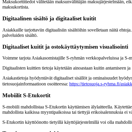
Maksukorttitiedot välitetään maksunvälittäjän maksujärjestelmään, eikä
maksukortista.
Digitaalinen sisältö ja digitaaliset kuitit
Asiakkaille tarjottaviin digitaalisiin sisältöihin sovelletaan näitä eh
palveluiden sisältö.
Digitaaliset kuitit ja ostokäyttäytymisen visualisointi
Voimme tarjota Asiakasomistajille S-ryhmän verkkopalveluissa ja S-mobii
Digitaalisten kuittien tietoja käytetään ainoastaan kuitin antamiseen ja 
Asiakastietoja hyödyntävät digitaaliset sisällöt ja ominaisuudet hyödy
tietosuojainformaatioon osoitteessa:
https://tietosuoja.s-ryhma.fi/asiak
Mobiilit S-Etukortit
S-mobiili mahdollistaa S-Etukortin käyttämisen älylaitteella. Käytettäess
mahdollista kaikissa myyntipaikoissa tai tiettyjä erikoisalennuksia ei väl
S-Etukortin käyttöönotto tietyillä käyttöjärjestelmillä voi olla mahdol