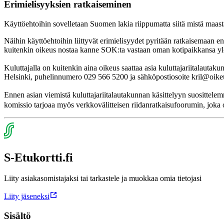
Erimielisyyksien ratkaiseminen
Käyttöehtoihin sovelletaan Suomen lakia riippumatta siitä mistä maasta 
Näihin käyttöehtoihin liittyvät erimielisyydet pyritään ratkaisemaan ens
kuitenkin oikeus nostaa kanne SOK:ta vastaan oman kotipaikkansa yle
Kuluttajalla on kuitenkin aina oikeus saattaa asia kuluttajariitalautaku
Helsinki, puhelinnumero 029 566 5200 ja sähköpostiosoite kril@oikeu
Ennen asian viemistä kuluttajariitalautakunnan käsittelyyn suosittel
komissio tarjoaa myös verkkovälitteisen riidanratkaisufoorumin, joka on
S-Etukortti.fi
Liity asiakasomistajaksi tai tarkastele ja muokkaa omia tietojasi
Liity jäseneksi
Sisältö