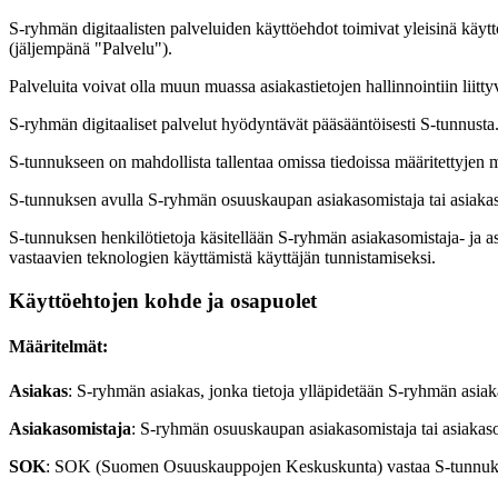
S-ryhmän digitaalisten palveluiden käyttöehdot toimivat yleisinä käyttö
(jäljempänä "Palvelu").
Palveluita voivat olla muun muassa asiakastietojen hallinnointiin liittyv
S-ryhmän digitaaliset palvelut hyödyntävät pääsääntöisesti S-tunnusta.
S-tunnukseen on mahdollista tallentaa omissa tiedoissa määritettyjen 
S-tunnuksen avulla S-ryhmän osuuskaupan asiakasomistaja tai asiakaso
S-tunnuksen henkilötietoja käsitellään S-ryhmän asiakasomistaja- ja as
vastaavien teknologien käyttämistä käyttäjän tunnistamiseksi.
Käyttöehtojen kohde ja osapuolet
Määritelmät:
Asiakas
: S-ryhmän asiakas, jonka tietoja ylläpidetään S-ryhmän asiak
Asiakasomistaja
: S-ryhmän osuuskaupan asiakasomistaja tai asiakas
SOK
: SOK (Suomen Osuuskauppojen Keskuskunta) vastaa S-tunnuk