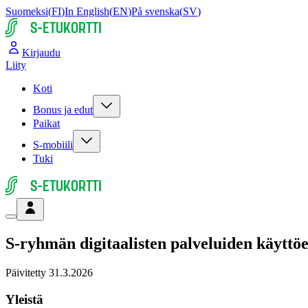
Suomeksi
(
FI
)
In English
(
EN
)
På svenska
(
SV
)
S-ETUKORTTI
Kirjaudu
Liity
Koti
Bonus ja edut
Paikat
S-mobiili
Tuki
S-ETUKORTTI
S-ryhmän digitaalisten palveluiden käyttö
Päivitetty
31.3.2026
Yleistä