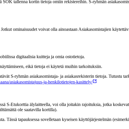
 SOK tallenna kortin tietoja omiin rekistereihin. S-ryhmän asiakasomista
toja. Jotkut ominaisuudet voivat olla ainoastaan Asiakasomistajien käytet
lissa digitaalisia kuitteja ja omia ostotietoja.
näyttämiseen, eikä tietoja ei käytetä muihin tarkoituksiin.
ntävät S-ryhmän asiakasomistaja- ja asiakasrekisterin tietoja. Tutustu t
kaana/asiakasomistajuus-ja-henkilotietojen-kasittely/
ä S-Etukorttia älylaitteella, voi olla joitakin rajoituksia, jotka koskevat
ttämättä ole saatavilla kortilla).
lista. Tässä tapauksessa sovelletaan kyseisen käyttöjärjestelmän (esimerk