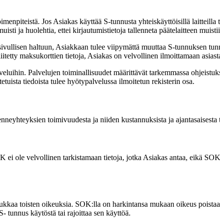
enpiteistä. Jos Asiakas käyttää S-tunnusta yhteiskäyttöisillä laitteilla ta
isti ja huolehtia, ettei kirjautumistietoja tallenneta päätelaitteen muisti
vullisen haltuun, Asiakkaan tulee viipymättä muuttaa S-tunnuksen tunnist
itetty maksukorttien tietoja, Asiakas on velvollinen ilmoittamaan asias
lveluihin. Palvelujen toiminallisuudet määrittävät tarkemmassa ohjeistukse
etuista tiedoista tulee hyötypalvelussa ilmoitetun rekisterin osa.
nneyhteyksien toimivuudesta ja niiden kustannuksista ja ajantasaisesta t
 ei ole velvollinen tarkistamaan tietoja, jotka Asiakas antaa, eikä SOK 
 loukkaa toisten oikeuksia. SOK:lla on harkintansa mukaan oikeus poista
 tunnus käytöstä tai rajoittaa sen käyttöä.