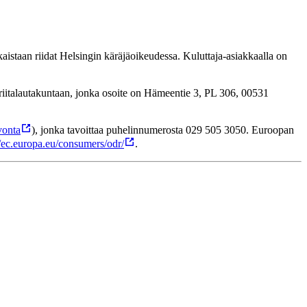
tkaistaan riidat Helsingin käräjäoikeudessa. Kuluttaja-asiakkaalla on
jariitalautakuntaan, jonka osoite on Hämeentie 3, PL 306, 00531
vonta
), jonka tavoittaa puhelinnumerosta 029 505 3050. Euroopan
//ec.europa.eu/consumers/odr/
.