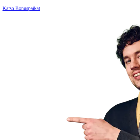
Katso Bonuspaikat