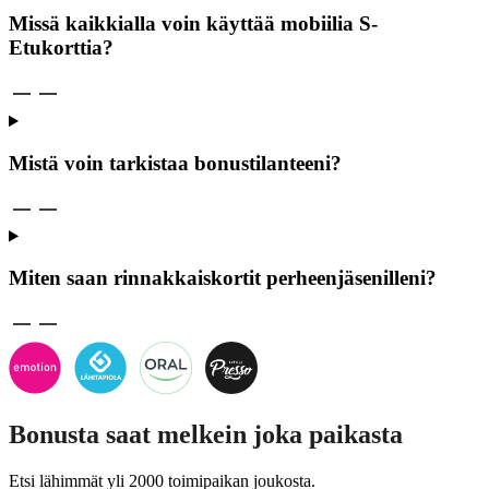
Missä kaikkialla voin käyttää mobiilia S-
Etukorttia?
Mistä voin tarkistaa bonustilanteeni?
Miten saan rinnakkaiskortit perheenjäsenilleni?
Bonusta saat melkein joka paikasta
Etsi lähimmät yli 2000 toimipaikan joukosta.