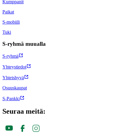
Kumppanit
Paikat
S-mobiili
Tuki
S-ryhmä muualla
S-ryhmä
Yhteystiedot
Yhteishyvä
Osuuskaupat
S-Pankki
Seuraa meitä: