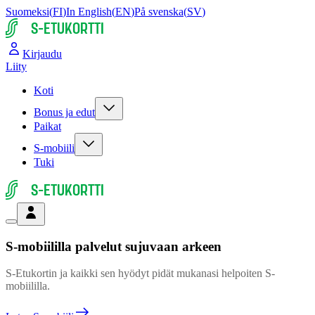
Suomeksi
(
FI
)
In English
(
EN
)
På svenska
(
SV
)
S-ETUKORTTI
Kirjaudu
Liity
Koti
Bonus ja edut
Paikat
S-mobiili
Tuki
S-ETUKORTTI
S-mobiililla palvelut sujuvaan arkeen
S-Etukortin ja kaikki sen hyödyt pidät mukanasi helpoiten S-
mobiililla.