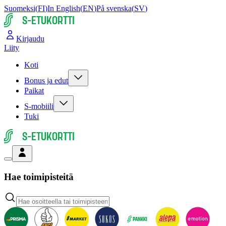
Suomeksi
(
FI
)
In English
(
EN
)
På svenska
(
SV
)
S-ETUKORTTI
Kirjaudu
Liity
Koti
Bonus ja edut
Paikat
S-mobiili
Tuki
S-ETUKORTTI
Hae toimipisteitä