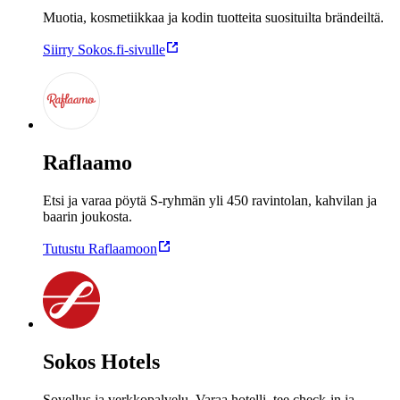
Muotia, kosmetiikkaa ja kodin tuotteita suosituilta brändeiltä.
Siirry Sokos.fi‑sivulle
Raflaamo
Etsi ja varaa pöytä S-ryhmän yli 450 ravintolan, kahvilan ja
baarin joukosta.
Tutustu Raflaamoon
Sokos Hotels
Sovellus ja verkkopalvelu. Varaa hotelli, tee check-in ja