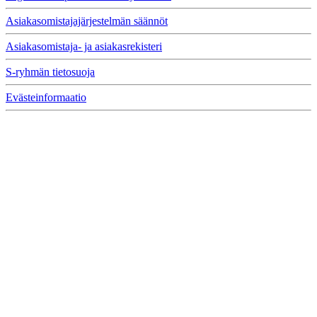
Asiakasomistajajärjestelmän säännöt
Asiakasomistaja- ja asiakasrekisteri
S-ryhmän tietosuoja
Evästeinformaatio