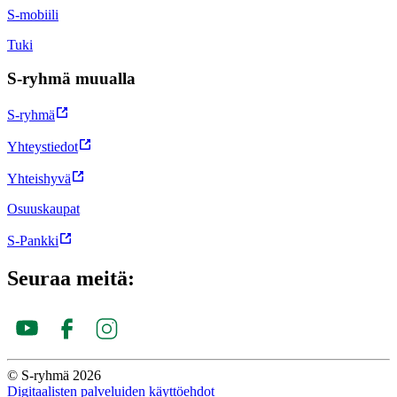
S-mobiili
Tuki
S-ryhmä muualla
S-ryhmä
Yhteystiedot
Yhteishyvä
Osuuskaupat
S-Pankki
Seuraa meitä:
© S-ryhmä 2026
Digitaalisten palveluiden käyttöehdot