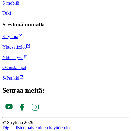
S-mobiili
Tuki
S-ryhmä muualla
S-ryhmä
Yhteystiedot
Yhteishyvä
Osuuskaupat
S-Pankki
Seuraa meitä:
© S-ryhmä 2026
Digitaalisten palveluiden käyttöehdot