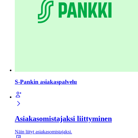
S-Pankin asiakaspalvelu
Asiakas­omistajaksi liittyminen
Näin liityt asiakas­omistajaksi.