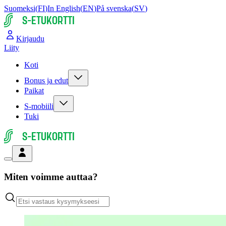
Suomeksi
(
FI
)
In English
(
EN
)
På svenska
(
SV
)
S-ETUKORTTI
Kirjaudu
Liity
Koti
Bonus ja edut
Paikat
S-mobiili
Tuki
S-ETUKORTTI
Miten voimme auttaa?