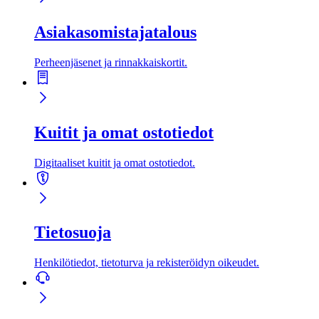
Asiakas­omistaja­talous
Perheenjäsenet ja rinnakkais­kortit.
Kuitit ja omat ostotiedot
Digitaaliset kuitit ja omat ostotiedot.
Tietosuoja
Henkilötiedot, tietoturva ja rekisteröidyn oikeudet.