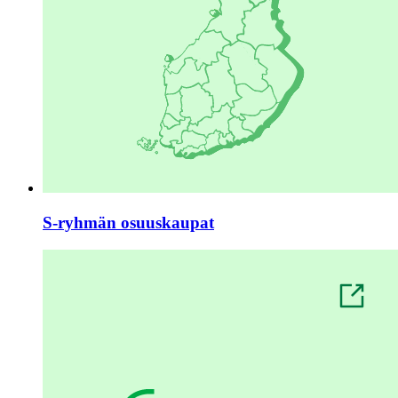
S-ryhmän osuuskaupat