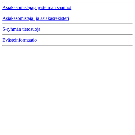
Asiakasomistajajärjestelmän säännöt
Asiakasomistaja- ja asiakasrekisteri
S-ryhmän tietosuoja
Evästeinformaatio