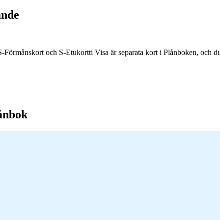
ande
S-Förmånskort och S-Etukortti Visa är separata kort i Plånboken, och d
lånbok