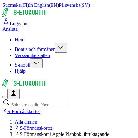
Suomeksi
(
FI
)
In English
(
EN
)
På svenska
(
SV
)
S-ETUKORTTI
Logga in
Ansluta
Hem
Bonus och förmåner
Verksamhetställen
S-mobil
Hjälp
S-ETUKORTTI
S-Förmånskortet
Alla ämnen
S-Förmånskortet
S-Förmånskort i Apple Plånbok: ibruktagande