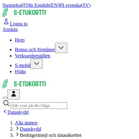
Suomeksi
(
FI
)
In English
(
EN
)
På svenska
(
SV
)
S-ETUKORTTI
Logga in
Ansluta
Hem
Bonus och förmåner
Verksamhetställen
S-mobil
Hjälp
S-ETUKORTTI
Dataskydd
Alla ämnen
Dataskydd
Bedrägerimejl och datasäkerhet