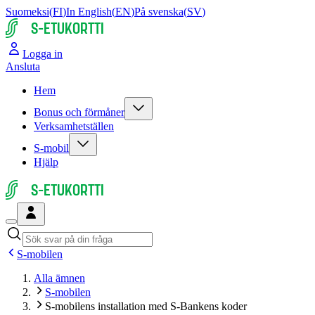
Suomeksi
(
FI
)
In English
(
EN
)
På svenska
(
SV
)
S-ETUKORTTI
Logga in
Ansluta
Hem
Bonus och förmåner
Verksamhetställen
S-mobil
Hjälp
S-ETUKORTTI
S-mobilen
Alla ämnen
S-mobilen
S-mobilens installation med S-Bankens koder