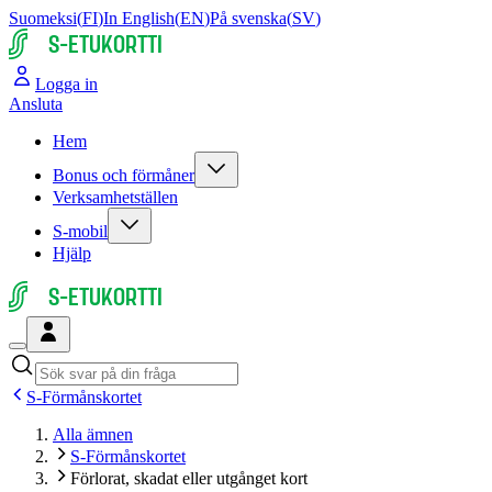
Suomeksi
(
FI
)
In English
(
EN
)
På svenska
(
SV
)
S-ETUKORTTI
Logga in
Ansluta
Hem
Bonus och förmåner
Verksamhetställen
S-mobil
Hjälp
S-ETUKORTTI
S-Förmånskortet
Alla ämnen
S-Förmånskortet
Förlorat, skadat eller utgånget kort