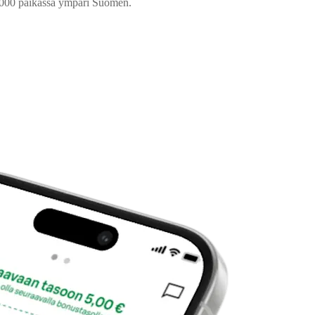
 2000 paikassa ympäri Suomen.