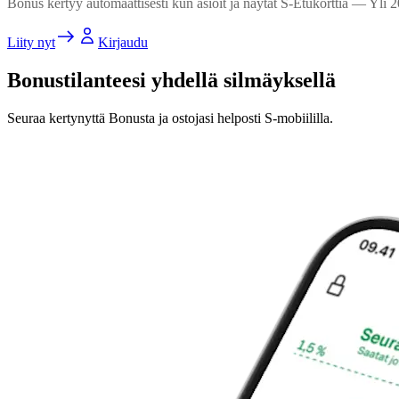
Bonus kertyy automaattisesti kun asioit ja näytät S-Etukorttia — Yli
Liity nyt
Kirjaudu
Bonustilanteesi yhdellä silmäyksellä
Seuraa kertynyttä Bonusta ja ostojasi helposti S-mobiililla.