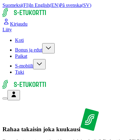
Suomeksi
(
FI
)
In English
(
EN
)
På svenska
(
SV
)
S-ETUKORTTI
Kirjaudu
Liity
Koti
Bonus ja edut
Paikat
S-mobiili
Tuki
S-ETUKORTTI
Rahaa takaisin joka
kuukausi