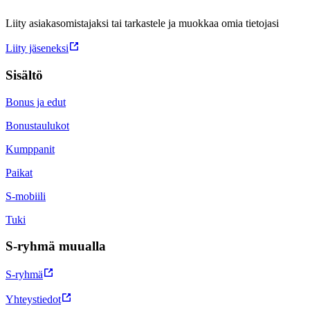
Liity asiakasomistajaksi tai tarkastele ja muokkaa omia tietojasi
Liity jäseneksi
Sisältö
Bonus ja edut
Bonustaulukot
Kumppanit
Paikat
S-mobiili
Tuki
S-ryhmä muualla
S-ryhmä
Yhteystiedot