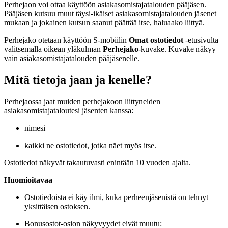
Perhejaon voi ottaa käyttöön asiakasomistajatalouden pääjäsen.
Pääjäsen kutsuu muut täysi-ikäiset asiakasomistajatalouden jäsenet
mukaan ja jokainen kutsun saanut päättää itse, haluaako liittyä.
Perhejako otetaan käyttöön S-mobiilin
Omat ostotiedot
-etusivulta
valitsemalla oikean yläkulman
Perhejako
-kuvake. Kuvake näkyy
vain asiakasomistajatalouden pääjäsenelle.
Mitä tietoja jaan ja kenelle?
Perhejaossa jaat muiden perhejakoon liittyneiden
asiakasomistajataloutesi jäsenten kanssa:
nimesi
kaikki ne ostotiedot, jotka näet myös itse.
Ostotiedot näkyvät takautuvasti enintään 10 vuoden ajalta.
Huomioitavaa
Ostotiedoista ei käy ilmi, kuka perheenjäsenistä on tehnyt
yksittäisen ostoksen.
Bonusostot-osion näkyvyydet eivät muutu: