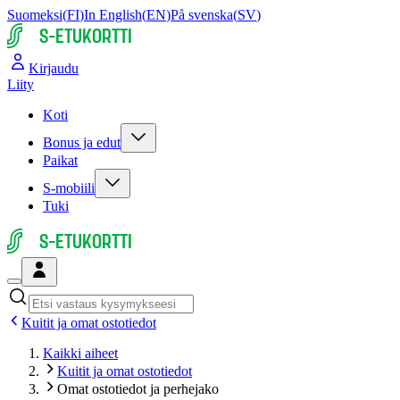
Suomeksi
(
FI
)
In English
(
EN
)
På svenska
(
SV
)
S-ETUKORTTI
Kirjaudu
Liity
Koti
Bonus ja edut
Paikat
S-mobiili
Tuki
S-ETUKORTTI
Kuitit ja omat ostotiedot
Kaikki aiheet
Kuitit ja omat ostotiedot
Omat ostotiedot ja perhejako