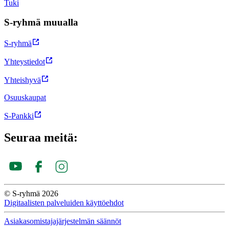
Tuki
S-ryhmä muualla
S-ryhmä
Yhteystiedot
Yhteishyvä
Osuuskaupat
S-Pankki
Seuraa meitä:
© S-ryhmä 2026
Digitaalisten palveluiden käyttöehdot
Asiakasomistajajärjestelmän säännöt