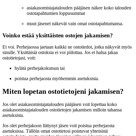
asiakasomistajatalouden pääjäsen näkee koko talouden
ostotapahtumien loppusummat
muut jäsenet näkevät vain omat ostotapahtumansa.
Voinko estää yksittäisten ostojen jakamisen?
Et voi. Perhejaossa jaetaan kaikki ne ostotiedot, jotka näkyvät myös
sinulle. Yksittäisiä ostoksia ei voi piilottaa. Jos et halua jakaa
ostotietojasi, voit:
hylätä perhejakokutsun tai
poistua perhejaosta myöhemmin asetuksista.
Miten lopetan ostotietojeni jakamisen?
Jos olet asiakasomistajatalouden pääjäsen voit lopettaa koko
asiakasomistajatalouden ostotietojen jakamisen milloin tahansa
asetuksista.
Jos olet perhejakoon liittynyt jäsen voit poistua perhejaosta
asetuksissa. Tällöin omat ostotietosi poistuvat yhteisistä