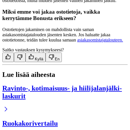
ostotiedoista, mutta muiden jäsenten välinen jakaminen jatkuu.
Miksi emme voi jakaa ostotietoja, vaikka
kerrytämme Bonusta erikseen?
Ostotietojen jakaminen on mahdollista vain saman
asiakasomistajatalouden jäsenten kesken. Jos haluatte jakaa
ostotietonne, teidän tulee kuulua samaan
asiakasomistajatalouteen.
Saitko vastauksen kysymykseesi?
Kyllä
En
Lue lisää aiheesta
Ravinto-, kotimaisuus- ja hiili­jalan­jälki­
laskurit
Ruoka­kori­vertailu