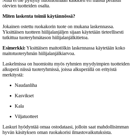
Niitä ei ole pystytty huomioimaan kaikkien eri maista peräisin
olevien tuotteiden osalta.
Miten laskenta toimii käytännössä?
Jokainen ostettu ruokakorin tuote on mukana laskennassa.
Yksittäisen tuotteen hiilijalanjäljen sijaan käytetään tieteellisesti
tutkittua tuoteryhmätason hiilijalanjälkitietoa.
Esimerkki:
Yksittäisen maitotölkin laskennassa käytetään koko
maitotuoteryhmän hiilijalanjälkiarvoa.
Laskelmissa on huomioitu myös ryhmien myydyimpien tuotteiden
alkuperä niissä tuoteryhmissä, joissa alkuperällä on erityistä
merkitystä:
Naudanliha
Kasvikset
Kala
Viljatuotteet
Laskuri hyödyntää omaa ostodataasi, jolloin saat mahdollisimman
hyvän käsityksen oman ruokakorisi ilmastovaikutuksista.