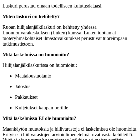
Laskuri perustuu omaan todelliseen kulutusdataasi.
Miten laskuri on kehitetty?
Ruoan hiilijalanjälkilaskuri on kehitetty yhdessä
Luonnonvarakeskuksen (Luken) kanssa. Luken tuottamat
tuoteryhmäkohtaiset ilmastovaikutukset perustuvat tuoreimpaan
tutkimustietoon.
Mitä laskelmissa on huomioitu?
Hiilijalanjälkilaskurissa on huomioitu:
Maataloustuotanto
Jalostus
Pakkaukset
Kuljetukset kaupan portille
Mitä laskelmissa EI ole huomioitu?
Maankäytön muutoksia ja hiilivarastoja ei laskelmissa ole huomioitu.
Erityisesti hiilivarastojen arviointimenetelmät ovat vasta kehitteillä.