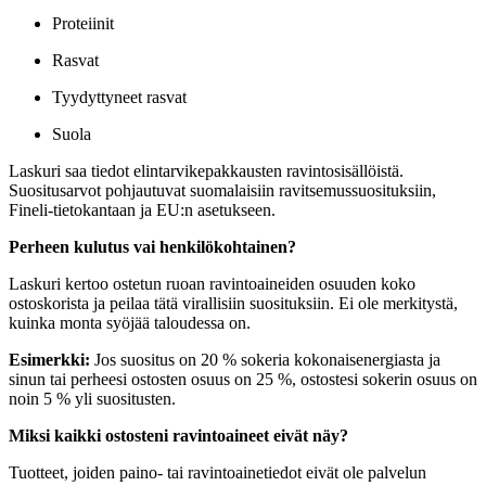
Proteiinit
Rasvat
Tyydyttyneet rasvat
Suola
Laskuri saa tiedot elintarvikepakkausten ravintosisällöistä.
Suositusarvot pohjautuvat suomalaisiin ravitsemussuosituksiin,
Fineli-tietokantaan ja EU:n asetukseen.
Perheen kulutus vai henkilökohtainen?
Laskuri kertoo ostetun ruoan ravintoaineiden osuuden koko
ostoskorista ja peilaa tätä virallisiin suosituksiin. Ei ole merkitystä,
kuinka monta syöjää taloudessa on.
Esimerkki:
Jos suositus on 20 % sokeria kokonaisenergiasta ja
sinun tai perheesi ostosten osuus on 25 %, ostostesi sokerin osuus on
noin 5 % yli suositusten.
Miksi kaikki ostosteni ravintoaineet eivät näy?
Tuotteet, joiden paino- tai ravintoainetiedot eivät ole palvelun