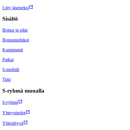
Liity jäseneksi
Sisältö
Bonus ja edut
Bonustaulukot
Kumppanit
Paikat
S-mobiili
Tuki
S-ryhmä muualla
S-ryhmä
Yhteystiedot
Yhteishyvä