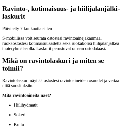
Ravinto-, kotimaisuus- ja hiili­jalan­jälki­
laskurit
Päivitetty
7 kuukautta sitten
S-mobiilissa voit seurata ostostesi ravintoainejakaumaa,
ruokaostostesi kotimaisuusastetta sekä ruokakorisi hiilijalanjälkeä
tuoteryhmätasolla. Laskurit perustuvat omaan ostodataasi.
Mikä on ravintolaskuri ja miten se
toimii?
Ravintolaskuri näyttää ostostesi ravintoaineiden osuudet ja vertaa
niitä suosituksiin.
Mitä ravintoaineita näet?
Hiilihydraatit
Sokeri
Kuitu