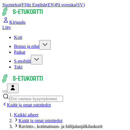
Suomeksi
(
FI
)
In English
(
EN
)
På svenska
(
SV
)
S-ETUKORTTI
Kirjaudu
Liity
Koti
Bonus ja edut
Paikat
S-mobiili
Tuki
S-ETUKORTTI
Kuitit ja omat ostotiedot
Kaikki aiheet
Kuitit ja omat ostotiedot
Ravinto-, kotimaisuus- ja hiili­jalan­jälki­laskurit